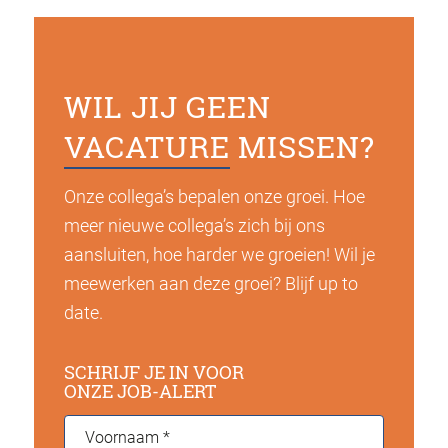
WIL JIJ GEEN
VACATURE
MISSEN?
Onze collega’s bepalen onze groei. Hoe
meer nieuwe collega’s zich bij ons
aansluiten, hoe harder we groeien! Wil je
meewerken aan deze groei? Blijf up to
date.
SCHRIJF JE IN VOOR
ONZE JOB-ALERT
Voornaam
*