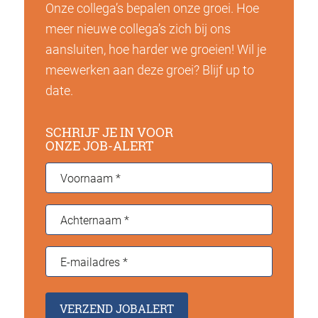
Onze collega’s bepalen onze groei. Hoe
meer nieuwe collega’s zich bij ons
aansluiten, hoe harder we groeien! Wil je
meewerken aan deze groei? Blijf up to
date.
SCHRIJF JE IN VOOR
ONZE JOB-ALERT
Voornaam
*
Achternaam
*
E-
mailadres
*
VERZEND JOBALERT